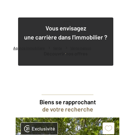
1
Vous envisagez
une carrière dans l'immobilier ?
Agence immobilière
Vente
Vente maison
Découvrir nos offres
Biens se rapprochant
de votre recherche
Exclusivité