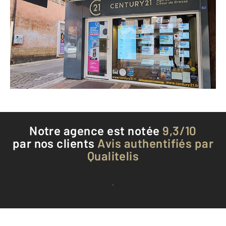
62 grande Rue
LOUHANS CHATEAURENAUD - 71500
Envoyer un message
Téléphoner à l'agence
Notre agence est notée
9,3/10
par nos clients
Avis authentifiés par
Qualitelis
Voir tous les avis clients