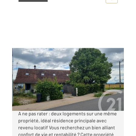
MONTRET 71
2
198,45 m
, 10 pièces
Ref : 2952
Maison à vendre
189 000 €
EXCLUSIVITE CENTURY21 COEUR DE BRESSE
A ne pas rater : deux logements sur une même
propriété, idéal résidence principale avec
revenu locatif Vous recherchez un bien alliant
confort de vie et rentabilité ? Cette propriété