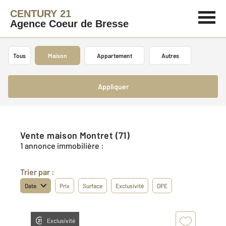
CENTURY 21
Agence Coeur de Bresse
Tous
Maison
Appartement
Autres
Appliquer
Vente maison Montret (71)
1 annonce immobilière :
Trier par :
Date
Prix
Surface
Exclusivité
DPE
Exclusivité