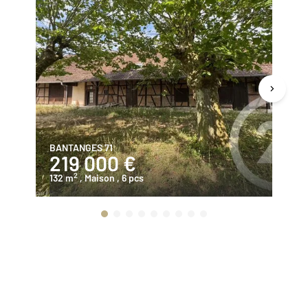
BANTANGES 71
BR
219 000 €
1
2
132 m
, Maison
, 6 pcs
84