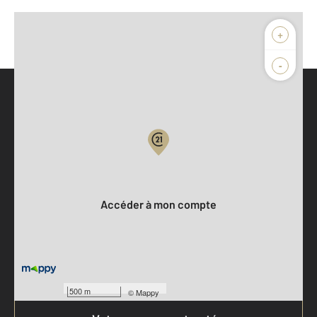
+
-
Parlons de vous, parlons biens
Votre compte :
Accéder à mon compte
500 m
©
Mappy