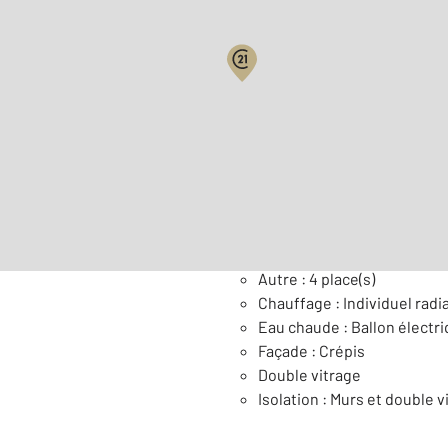
Surface habitable : 231,8 
Nombre de pièces : 12
[Vo
Général
Autre : 4 place(s)
Chauffage : Individuel rad
Eau chaude : Ballon électr
Façade : Crépis
Double vitrage
Isolation : Murs et double v