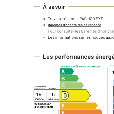
À savoir
Travaux récents : PAC -ISO EXT-
Barèmes d'honoraires de l'agence
Pour consulter les barèmes d'honorair
Les informations sur les risques auxq
Les performances énerg
logement extrêmement performant
*
consommation
(énergie primaire)
émissions
191
6
2
2
kWh/m
.an
kg CO
/m
.an
2
83 kWh/m²/an
d'énergie finale