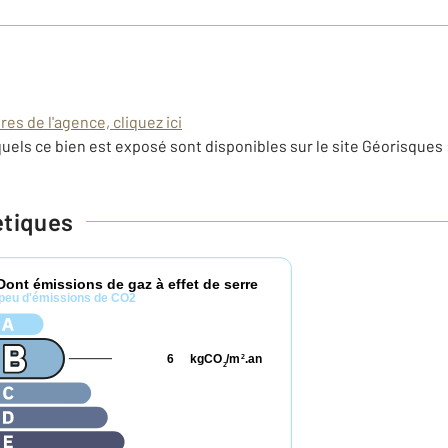
es de l'agence, cliquez ici
uels ce bien est exposé sont disponibles sur le site Géorisques 
étiques
Dont émissions de gaz à effet de serre
peu d'émissions de CO2
6
kgCO
/m
.an
2
2