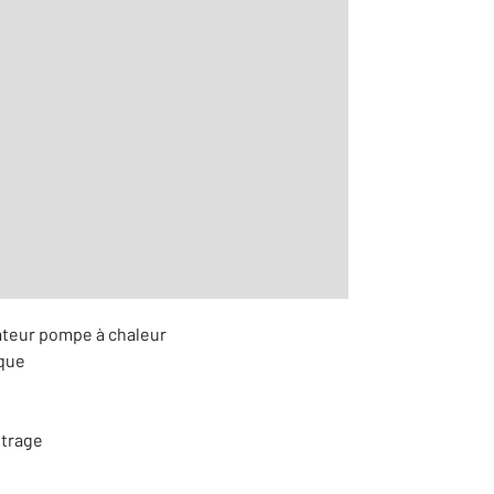
2
m
ir le détail]
iateur pompe à chaleur
ique
itrage