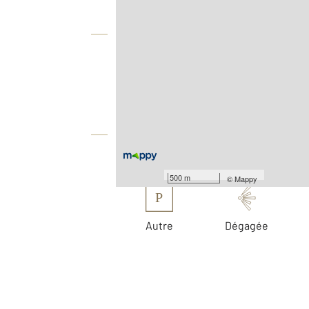
Vue globale
2
Surface totale : 290 m
2
Surface terrain : 5 121 m
Équipements
Les plus
500 m
©
Mappy
P
Autre
Dégagée