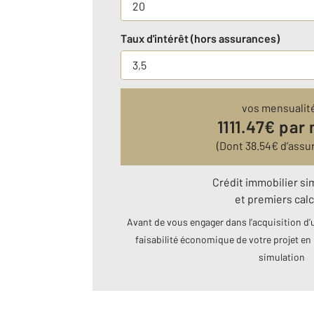
Taux d'intérêt (hors assurances)
vos mensualit
1111.47
€ par 
(Dont
38.54
€ d’assu
Crédit immobilier si
et premiers calc
Avant de vous engager dans l’acquisition d’u
faisabilité économique de votre projet en 
simulation