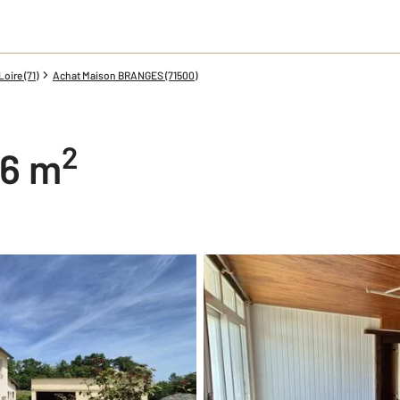
oire (71)
Achat Maison BRANGES (71500)
2
76 m