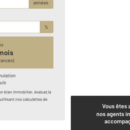
années
%
és
mois
rances)
mulation
uls
n bien immobilier, évaluez la
utilisant nos calculettes de
Vous êtes 
nos agents i
accompagn