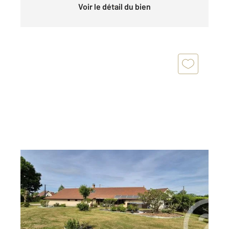
Voir le détail du bien
BRUAILLES 71
2
155,52 m
, 7 pièces
Ref : 2910
Maison à vendre
289 000 €