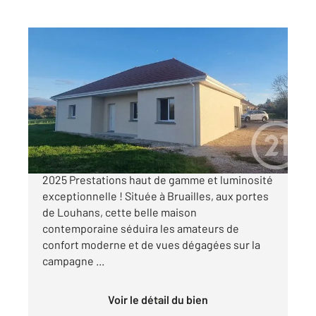
BRUAILLES 71
2
100,50 m
, 5 pièces
Ref : 2653
Maison à vendre
229 000 €
A vendre dans votre agence - Maison neuve de
2025 Prestations haut de gamme et luminosité
exceptionnelle ! Située à Bruailles, aux portes
de Louhans, cette belle maison
contemporaine séduira les amateurs de
confort moderne et de vues dégagées sur la
campagne ...
Voir le détail du bien