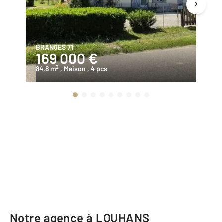
BRANGES 71
ST
169 000 €
1
2
84,8 m
, Maison
, 4 pcs
21
Notre agence à LOUHANS