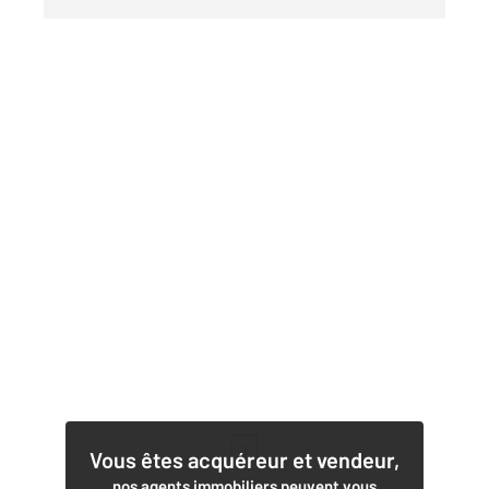
1
Vous êtes acquéreur et vendeur,
nos agents immobiliers peuvent vous