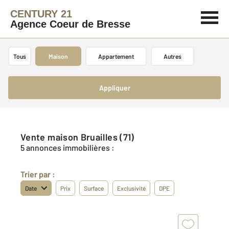
CENTURY 21
Agence Coeur de Bresse
Tous
Maison
Appartement
Autres
Appliquer
Vente maison Bruailles (71)
5 annonces immobilières :
Trier par :
Date
Prix
Surface
Exclusivité
DPE