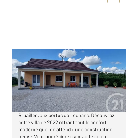
BRUAILLES 71
2
98,23 m
, 4 pièces
Ref : 2726
Maison à vendre
215 000 €
Maison de plain pied récente, située à
Bruailles, aux portes de Louhans. Découvrez
cette villa de 2022 offrant tout le confort
moderne que l'on attend d'une construction
neuve. Vous apprécierez son vaste séjour