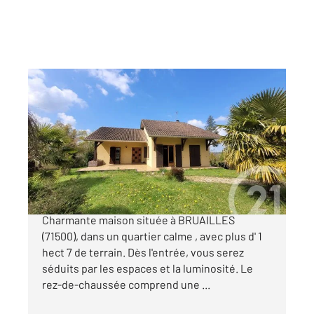
BRUAILLES 71
2
172 m
, 6 pièces
Ref : 2132
Maison à vendre
220 000 €
EXCLUSIVITE CENTURY 21 COEUR DE BRESSE :
Charmante maison située à BRUAILLES
(71500), dans un quartier calme , avec plus d' 1
hect 7 de terrain. Dès l'entrée, vous serez
séduits par les espaces et la luminosité. Le
rez-de-chaussée comprend une ...