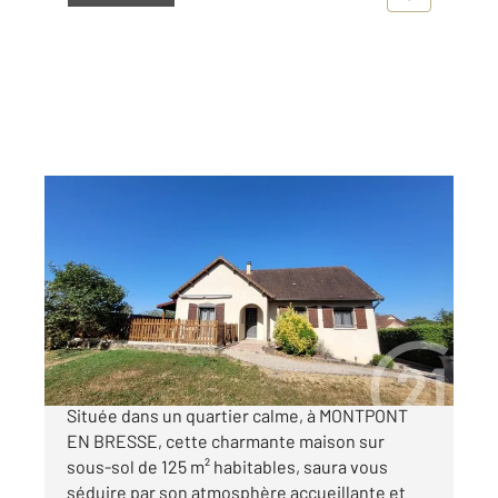
MONTPONT EN BRESSE 71
2
125 m
, 5 pièces
Ref : 2920
Maison à vendre
259 000 €
EXCLUSIVITE CENTURY21 COEUR DE BRESSE
Située dans un quartier calme, à MONTPONT
EN BRESSE, cette charmante maison sur
sous-sol de 125 m² habitables, saura vous
séduire par son atmosphère accueillante et