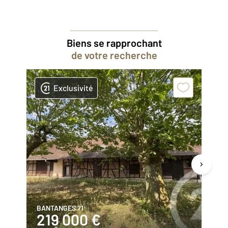
Biens se rapprochant
de votre recherche
Exclusivité
BANTANGES 71
BR
219 000 €
1