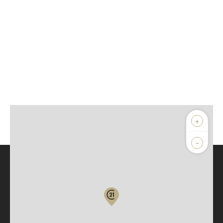
+
-
Parlons de vous, parlons biens
Votre compte :