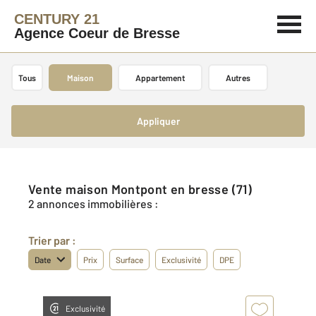
CENTURY 21
Agence Coeur de Bresse
Tous
Maison
Appartement
Autres
Appliquer
Vente maison Montpont en bresse (71)
2 annonces immobilières :
Trier par :
Date
Prix
Surface
Exclusivité
DPE
Exclusivité