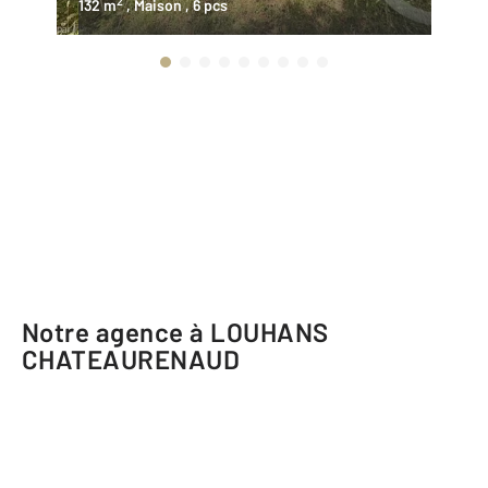
2
132 m
, Maison
, 6 pcs
84
Notre agence à LOUHANS
CHATEAURENAUD