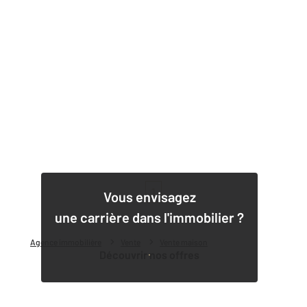
1
Vous envisagez
une carrière dans l'immobilier ?
Agence immobilière
Vente
Vente maison
Découvrir nos offres