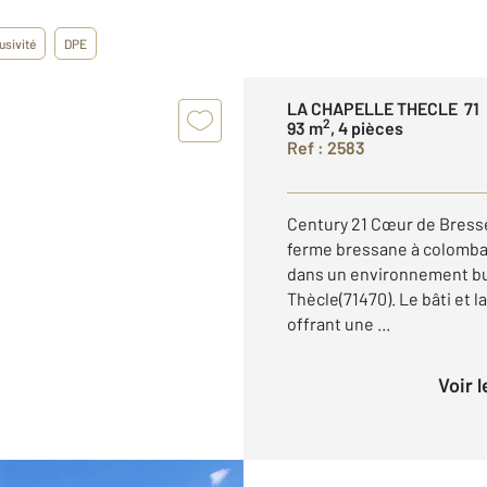
usivité
DPE
LA CHAPELLE THECLE 71
2
93 m
, 4 pièces
Ref : 2583
Century 21 Cœur de Bress
ferme bressane à colombag
dans un environnement buc
Thècle(71470). Le bâti et l
offrant une ...
Voir 