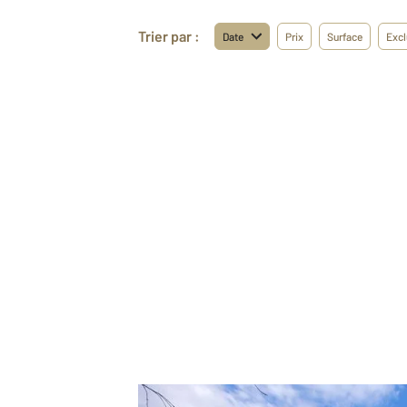
Trier par :
Date
Prix
Surface
Excl