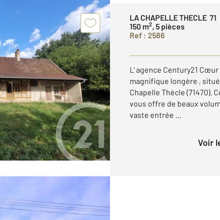
LA CHAPELLE THECLE 71
2
150 m
, 5 pièces
Ref : 2586
L' agence Century21 Cœur
magnifique longère , situ
Chapelle Thècle (71470). C
vous offre de beaux volum
vaste entrée ...
Voir 