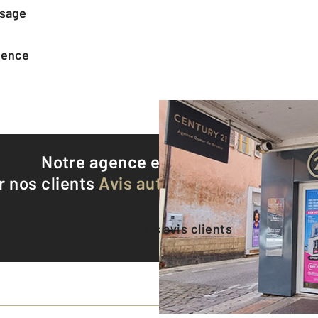
ssage
agence
Notre agence est notée
9,3/10
r nos clients
Avis authentifiés par Qualite
Voir tous les avis clients