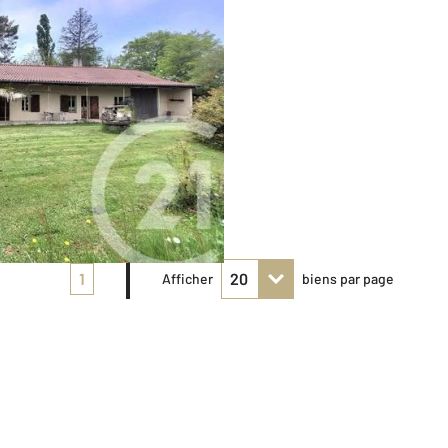
1
Afficher
biens par page