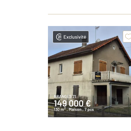
Exclusivité
BRANGES 71
149 000 €
2
130 m
, Maison
, 7 pcs