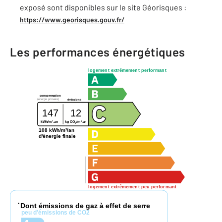
exposé sont disponibles sur le site Géorisques :
https://www.georisques.gouv.fr/
Les performances énergétiques
logement extrêmement performant
consommation
(énergie primaire)
émissions
147
12
2
2
kg CO
/m
.an
kWh/m
.an
2
108 kWh/m²/an
d'énergie finale
logement extrêmement peu performant
Dont émissions de gaz à effet de serre
*
peu d'émissions de CO2