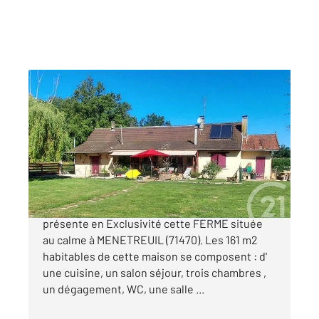
MENETREUIL 71
2
161,70 m
, 6 pièces
Ref : 1792
Maison à vendre
119 000 €
L' agence Century21 Cœur de Bresse vous
présente en Exclusivité cette FERME située
au calme à MENETREUIL (71470). Les 161 m2
habitables de cette maison se composent : d'
une cuisine, un salon séjour, trois chambres ,
un dégagement, WC, une salle ...