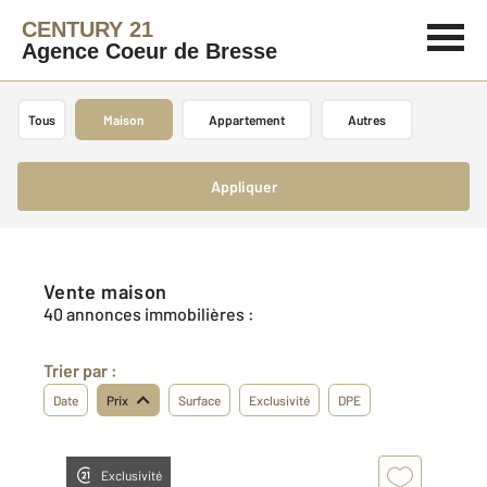
CENTURY 21
Agence Coeur de Bresse
Tous
Maison
Appartement
Autres
Appliquer
Vente maison
40 annonces immobilières :
Trier par :
Date
Prix
Surface
Exclusivité
DPE
Exclusivité