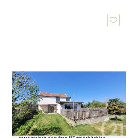
LOUHANS CHATEAURENAUD 71
2
135,60 m
, 6 pièces
Ref : 2925
Maison à vendre
199 000 €
Century21 Cœur de Bresse vous présente
cette maison d'environ 135 m² habitables