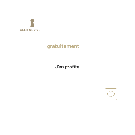
Prenez un temps d'avance sur le marché
en profitant
gratuitement
des Ventes
Privées CENTURY 21.
J'en profite