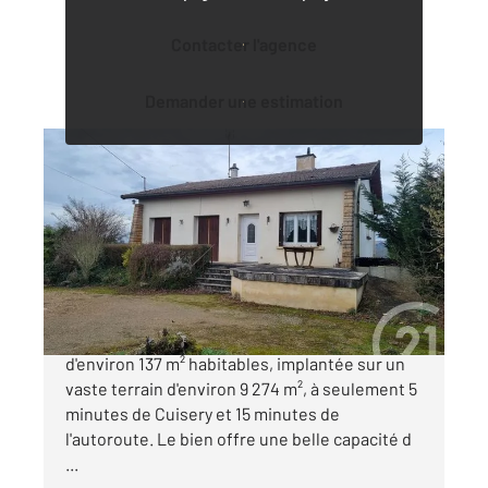
Contacter l'agence
Demander une estimation
BRIENNE 71
2
137,85 m
, 7 pièces
Ref : 2811
Maison à vendre
160 500 €
Century 21 vous propose cette maison
d'environ 137 m² habitables, implantée sur un
vaste terrain d'environ 9 274 m², à seulement 5
minutes de Cuisery et 15 minutes de
l'autoroute. Le bien offre une belle capacité d
...