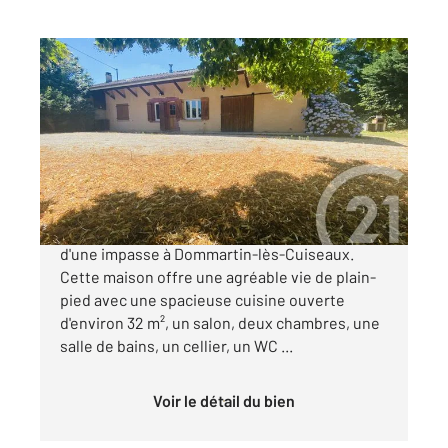
DOMMARTIN LES CUISEAUX 71
2
132,99 m
, 6 pièces
Ref : 2898
Maison à vendre
199 000 €
Charmante ferme mitoyenne située au fond
d'une impasse à Dommartin-lès-Cuiseaux.
Cette maison offre une agréable vie de plain-
pied avec une spacieuse cuisine ouverte
d'environ 32 m², un salon, deux chambres, une
salle de bains, un cellier, un WC ...
Voir le détail du bien