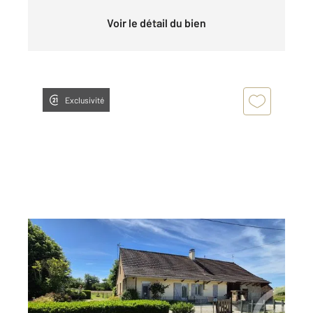
Voir le détail du bien
Exclusivité
BRANGES 71
2
84,80 m
, 4 pièces
Ref : 2908
Maison à vendre
169 000 €