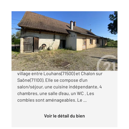
DICONNE 71
2
105 m
, 6 pièces
Ref : 2839
Maison à vendre
149 000 €
Charmante ferme de plain pied, située dans un
village entre Louhans(71500) et Chalon sur
Saône(71100). Elle se compose d'un
salon/séjour, une cuisine indépendante, 4
chambres, une salle d'eau, un WC . Les
combles sont aménageables. Le ...
Voir le détail du bien