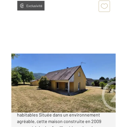
Exclusivité
COUSANCE 39
2
132,12 m
, 6 pièces
Ref : 2949
Maison à vendre
195 000 €
COUSANCE Pavillon familial d'environ 132 m²
habitables Située dans un environnement
agréable, cette maison construite en 2009