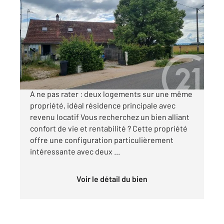
MONTRET 71
2
198,45 m
, 10 pièces
Ref : 2952
Maison à vendre
189 000 €
EXCLUSIVITE CENTURY21 COEUR DE BRESSE
A ne pas rater : deux logements sur une même
propriété, idéal résidence principale avec
revenu locatif Vous recherchez un bien alliant
confort de vie et rentabilité ? Cette propriété
offre une configuration particulièrement
intéressante avec deux ...
Voir le détail du bien