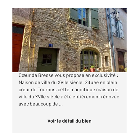
TOURNUS 71
2
105 m
, 4 pièces
Ref : 2881
Maison à vendre
172 000 €
BAISSE DE PRIX !! Votre Agence CENTURY21
Cœur de Bresse vous propose en exclusivité :
Maison de ville du XVIIe siècle. Située en plein
cœur de Tournus, cette magnifique maison de
ville du XVIIe siècle a été entièrement rénovée
avec beaucoup de ...
Voir le détail du bien