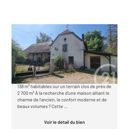
SORNAY 71
2
137,95 m
, 5 pièces
Ref : 2974
Maison à vendre
170 000 €
Maison de charme rénovée avec goût Environ
138 m² habitables sur un terrain clos de près de
2 700 m² À la recherche d'une maison alliant le
charme de l'ancien, le confort moderne et de
beaux volumes ? Cette ...
Voir le détail du bien