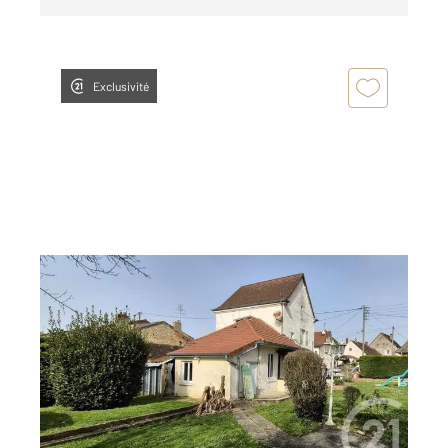
Exclusivité
LOUHANS CHATEAURENAUD 71
2
113 m
, 5 pièces
Ref : 2635
Maison à vendre
171 500 €
Visiter le site dédié