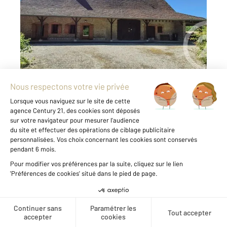
Ref : 2900
Maison à vendre
219 000 €
Authentique ferme bressane pleine de charme
à Bruailles . Laissez-vous séduire par cette
authentique ferme bressane d'environ 95 m²
habitables, implantée sur un magnifique
terrain d'environ 17 480 m², offrant un cadre de
vie agréable De plain-pied, vous découvrirez ...
Voir le détail du bien
Créer une alerte