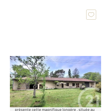
LA CHAPELLE THECLE 71
2
150 m
, 5 pièces
Ref : 2586
Maison à vendre
189 000 €
L' agence Century21 Cœur de Bresse vous
présente cette magnifique longère , située au