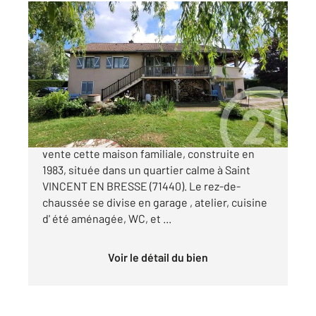
ST VINCENT EN BRESSE 71
2
102,20 m
, 7 pièces
Ref : 2868
Maison à vendre
210 000 €
Century 21 Cœur De Bresse vous présente à la
vente cette maison familiale, construite en
1983, située dans un quartier calme à Saint
VINCENT EN BRESSE (71440). Le rez-de-
chaussée se divise en garage , atelier, cuisine
d' été aménagée, WC, et ...
Voir le détail du bien