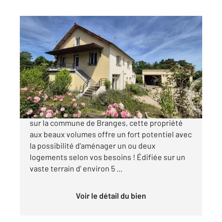
BRANGES 71
2
231,76 m
, 12 pièces
Ref : 2958
Maison à vendre
185 000 €
Century21 vous présente cette maison située
sur la commune de Branges, cette propriété
aux beaux volumes offre un fort potentiel avec
la possibilité d'aménager un ou deux
logements selon vos besoins ! Édifiée sur un
vaste terrain d' environ 5 ...
Voir le détail du bien