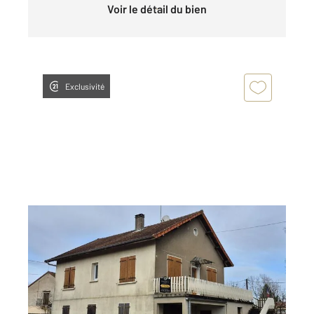
Voir le détail du bien
Exclusivité
BRANGES 71
2
130 m
, 7 pièces
Ref : 2353
Maison à vendre
149 000 €