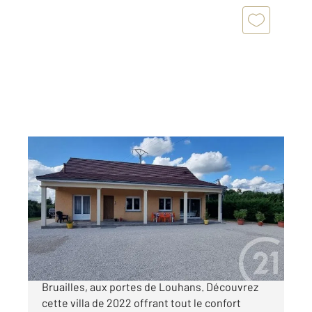
BRUAILLES 71
2
98,23 m
, 4 pièces
Ref : 2726
Maison à vendre
215 000 €
Maison de plain pied récente, située à
Bruailles, aux portes de Louhans. Découvrez
cette villa de 2022 offrant tout le confort